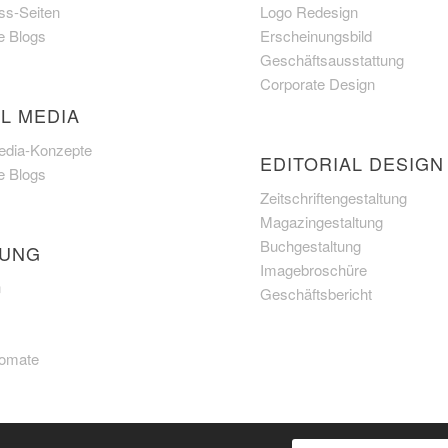
s-Seiten
Logo Redesign
e Blogs
Erscheinungsbild
Geschäftsausstattung
Corporate Design
L MEDIA
edia-Konzepte
EDITORIAL DESIGN
e Blogs
Zeitschriftengestaltung
Magazingestaltung
Buchgestaltung
UNG
Imagebroschüre
n
Geschäftsbericht
Fomate