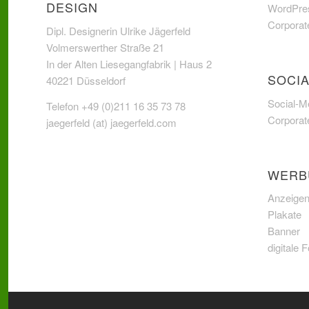
ESIGN
WordPres
Corporat
Dipl. Designerin Ulrike Jägerfeld
Volmerswerther Straße 21
In der Alten Liesegangfabrik | Haus 2
SOCIA
40221 Düsseldorf
Social-M
Telefon +49 (0)211 16 35 73 78
Corporat
jaegerfeld (at) jaegerfeld.com
WERB
Anzeige
Plakate
Banner
digitale 