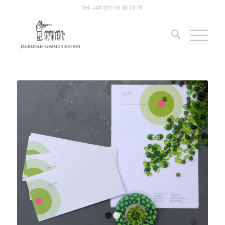
Tel.
+49 211-16 35 73 78
1
2