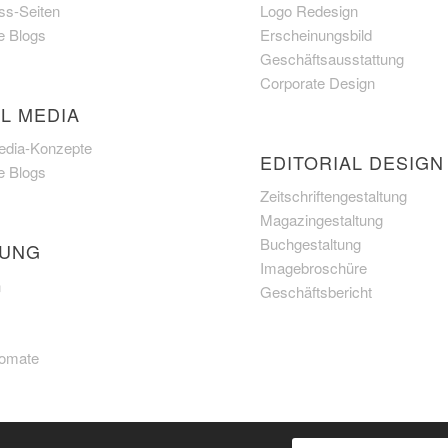
s-Seiten
Logo Redesign
e Blogs
Erscheinungsbild
Geschäftsausstattung
Corporate Design
L MEDIA
edia-Konzepte
EDITORIAL DESIGN
e Blogs
Zeitschriftengestaltung
Magazingestaltung
Buchgestaltung
UNG
Imagebroschüre
n
Geschäftsbericht
Fomate