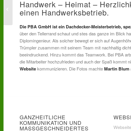
Handwerk – Heimat – Herzlichkei
Geschichten erzählen:
Pasta-Etikett für
einen Handwerksbetrieb.
Heinemann
Die
PBA GmbH
ist ein Dachdecker-Meisterbetrieb, spez
über den Tellerrand schaut und stes das ganze im Blick hat
Diplomingenieur. Als solcher bewegt er sich auf Augenhöh
Trümpler zusammen mit seinem Team mit nachhaltig dich
beeindruckend. Hinzu kommt das Teamwork. Bei PBA arbei
die Mitarbeiter hochzufrieden und auch der Spaß kommt nie
Website
kommunizieren. Die Fotos machte
Martin Blum
GANZHEITLICHE
WEBS
KOMMUNIKATION UND
Webseite
MASSGESCHNEIDERTES D