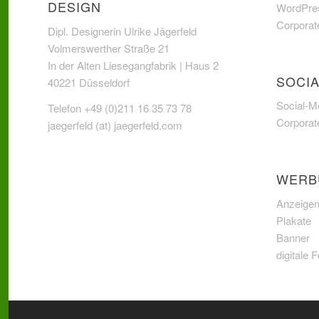
ESIGN
WordPres
Corporat
Dipl. Designerin Ulrike Jägerfeld
Volmerswerther Straße 21
In der Alten Liesegangfabrik | Haus 2
SOCIA
40221 Düsseldorf
Social-M
Telefon +49 (0)211 16 35 73 78
Corporat
jaegerfeld (at) jaegerfeld.com
WERB
Anzeige
Plakate
Banner
digitale 